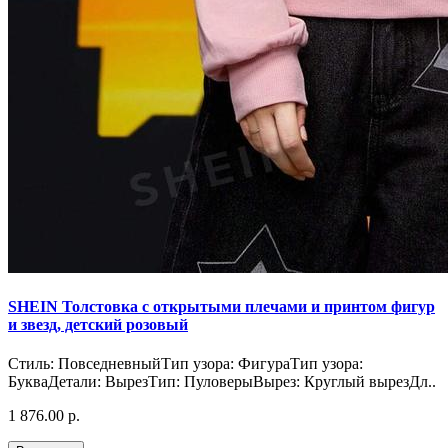
SHEIN Толстовка с открытыми плечами и принтом фигур
и звезд, детский розовый
Стиль: ПовседневныйТип узора: ФигураТип узора:
БукваДетали: ВырезТип: ПуловерыВырез: Круглый вырезДл..
1 876.00 р.