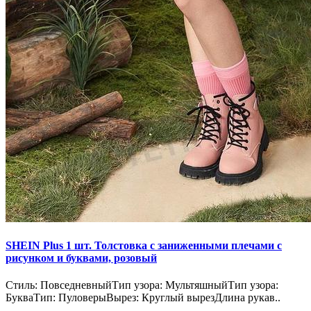
SHEIN Plus 1 шт. Толстовка с заниженными плечами с
рисунком и буквами, розовый
Стиль: ПовседневныйТип узора: МультяшныйТип узора:
БукваТип: ПуловерыВырез: Круглый вырезДлина рукав..