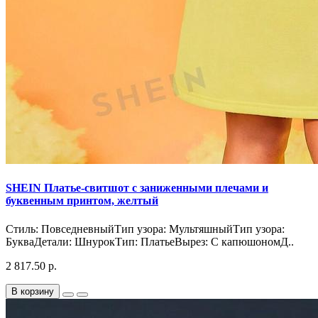
SHEIN Платье-свитшот с заниженными плечами и
буквенным принтом, желтый
Стиль: ПовседневныйТип узора: МультяшныйТип узора:
БукваДетали: ШнурокТип: ПлатьеВырез: С капюшономД..
2 817.50 р.
В корзину