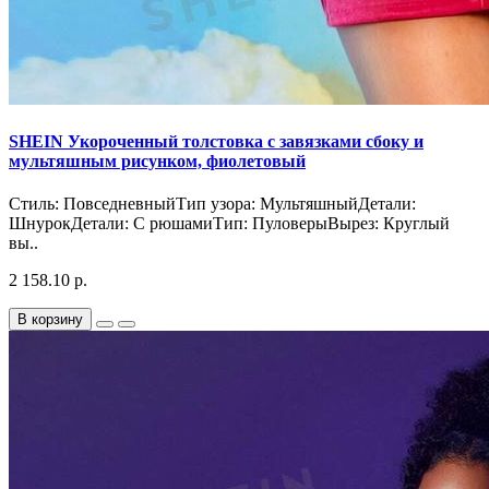
SHEIN Укороченный толстовка с завязками сбоку и
мультяшным рисунком, фиолетовый
Стиль: ПовседневныйТип узора: МультяшныйДетали:
ШнурокДетали: С рюшамиТип: ПуловерыВырез: Круглый
вы..
2 158.10 р.
В корзину