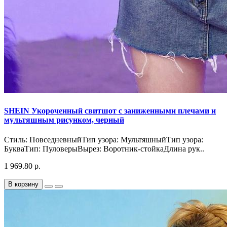
SHEIN Укороченный свитшот с заниженными плечами и
мультяшным рисунком, черный
Стиль: ПовседневныйТип узора: МультяшныйТип узора:
БукваТип: ПуловерыВырез: Воротник-стойкаДлина рук..
1 969.80 р.
В корзину