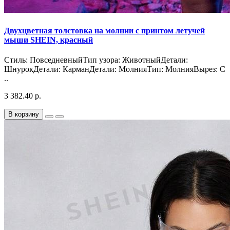
Двухцветная толстовка на молнии с принтом летучей
мыши SHEIN, красный
Стиль: ПовседневныйТип узора: ЖивотныйДетали:
ШнурокДетали: КарманДетали: МолнияТип: МолнияВырез: С
..
3 382.40 р.
В корзину