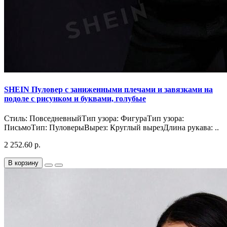
SHEIN Пуловер с заниженными плечами и завязками на
подоле с рисунком и буквами, голубые
Стиль: ПовседневныйТип узора: ФигураТип узора:
ПисьмоТип: ПуловерыВырез: Круглый вырезДлина рукава: ..
2 252.60 р.
В корзину