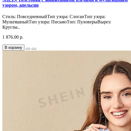
узором, апельсин
Стиль: ПовседневныйТип узора: СлоганТип узора:
МультяшныйТип узора: ПисьмоТип: ПуловерыВырез:
Круглы..
1 876.00 р.
В корзину