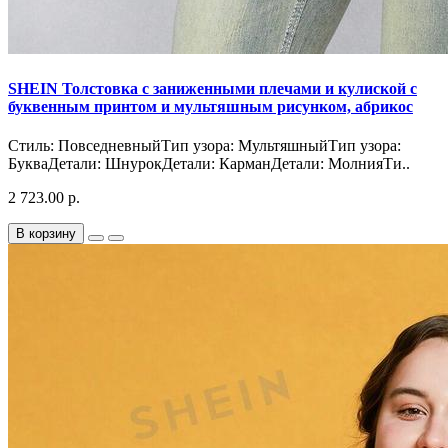
SHEIN Толстовка с заниженными плечами и кулиской с
буквенным принтом и мультяшным рисунком, абрикос
Стиль: ПовседневныйТип узора: МультяшныйТип узора:
БукваДетали: ШнурокДетали: КарманДетали: МолнияТи..
2 723.00 р.
В корзину