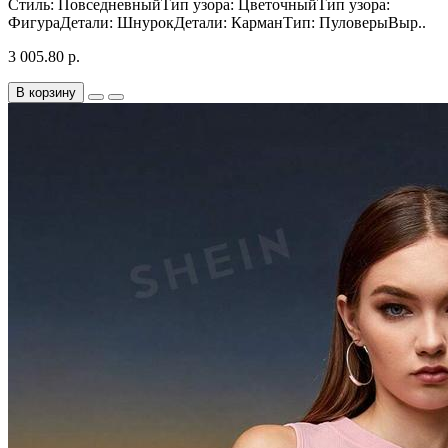
Стиль: ПовседневныйТип узора: ЦветочныйТип узора:
ФигураДетали: ШнурокДетали: КарманТип: ПуловерыВыр..
3 005.80 р.
В корзину