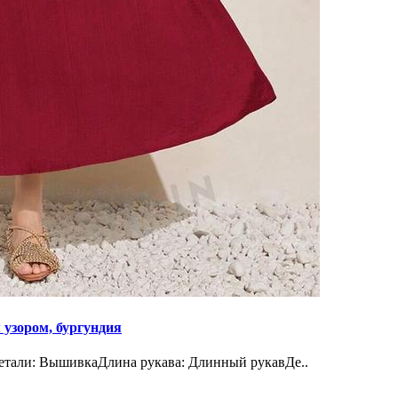
 узором, бургундия
етали: ВышивкаДлина рукава: Длинный рукавДе..