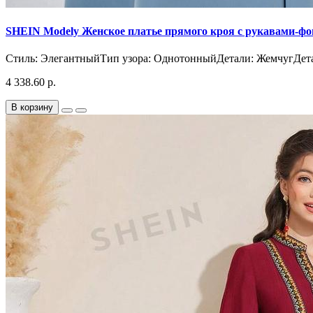
SHEIN Modely Женское платье прямого кроя с рукавами-фо
Стиль: ЭлегантныйТип узора: ОднотонныйДетали: ЖемчугДета
4 338.60 р.
В корзину