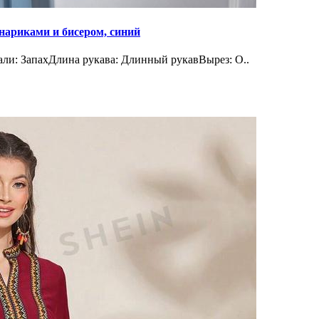
нариками и бисером, синий
ли: ЗапахДлина рукава: Длинный рукавВырез: О..