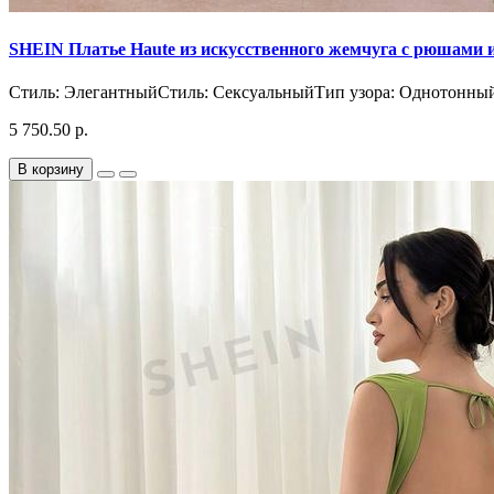
SHEIN Платье Haute из искусственного жемчуга с рюшами 
Стиль: ЭлегантныйСтиль: СексуальныйТип узора: ОднотонныйД
5 750.50 р.
В корзину