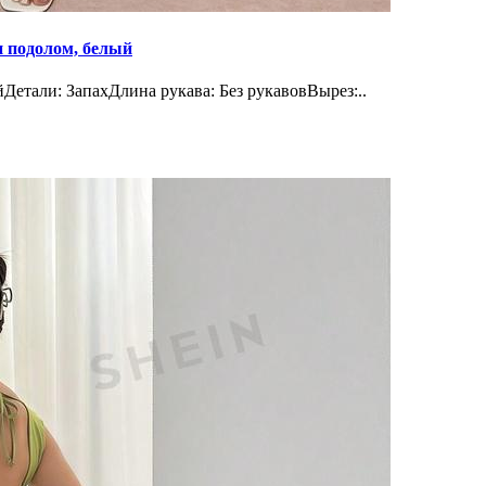
и подолом, белый
етали: ЗапахДлина рукава: Без рукавовВырез:..