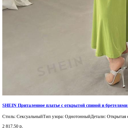
SHEIN Приталенное платье с открытой спиной и бретелями
Стиль: СексуальныйТип узора: ОднотонныйДетали: Открытая с
2 817.50 р.