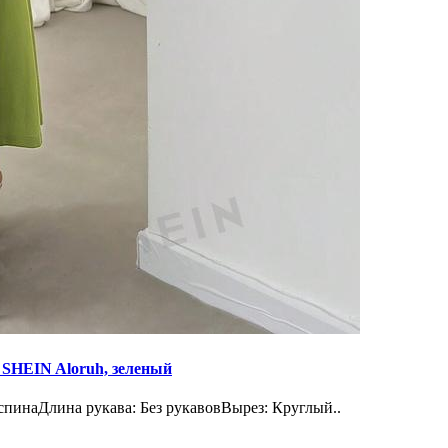
 SHEIN Aloruh, зеленый
пинаДлина рукава: Без рукавовВырез: Круглый..