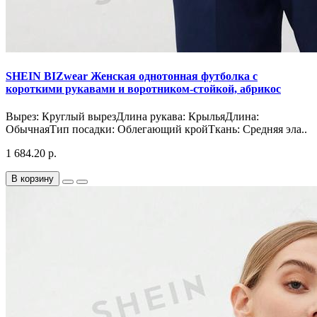
SHEIN BIZwear Женская однотонная футболка с
короткими рукавами и воротником-стойкой, абрикос
Вырез: Круглый вырезДлина рукава: КрыльяДлина:
ОбычнаяТип посадки: Облегающий кройТкань: Средняя эла..
1 684.20 р.
В корзину