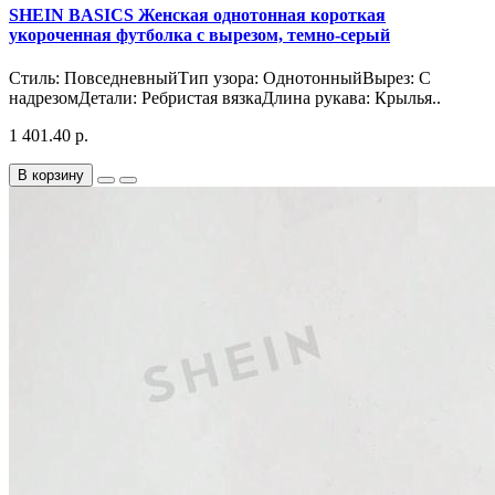
SHEIN BASICS Женская однотонная короткая
укороченная футболка с вырезом, темно-серый
Стиль: ПовседневныйТип узора: ОднотонныйВырез: С
надрезомДетали: Ребристая вязкаДлина рукава: Крылья..
1 401.40 р.
В корзину