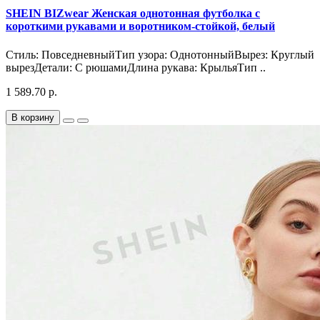
SHEIN BIZwear Женская однотонная футболка с
короткими рукавами и воротником-стойкой, белый
Стиль: ПовседневныйТип узора: ОднотонныйВырез: Круглый
вырезДетали: С рюшамиДлина рукава: КрыльяТип ..
1 589.70 р.
В корзину