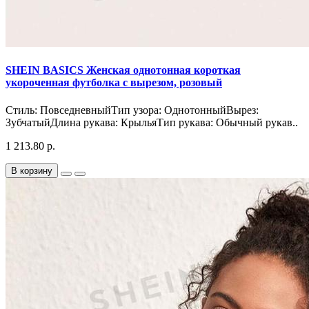
SHEIN BASICS Женская однотонная короткая
укороченная футболка с вырезом, розовый
Стиль: ПовседневныйТип узора: ОднотонныйВырез:
ЗубчатыйДлина рукава: КрыльяТип рукава: Обычный рукав..
1 213.80 р.
В корзину