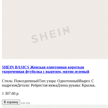
SHEIN BASICS Женская однотонная короткая
укороченная футболка с вырезом, мятно-зеленый
Стиль: ПовседневныйТип узора: ОднотонныйВырез: С
надрезомДетали: Ребристая вязкаДлина рукава: Крылья..
1 307.60 р.
В корзину