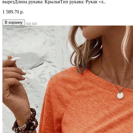
вырезДлина рукава: КрыльяТип рукава: Рукав «л..
1 589.70 р.
В корзину