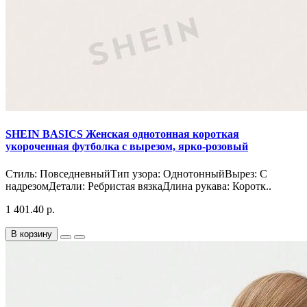
SHEIN BASICS Женская однотонная короткая
укороченная футболка с вырезом, ярко-розовый
Стиль: ПовседневныйТип узора: ОднотонныйВырез: С
надрезомДетали: Ребристая вязкаДлина рукава: Коротк..
1 401.40 р.
В корзину