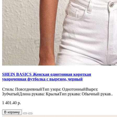
SHEIN BASICS Женская однотонная короткая
укороченная футболка с вырезом, черный
Стиль: ПовседневныйТип узора: ОднотонныйВырез:
ЗубчатыйДлина рукава: КрыльяТип рукава: Обычный рукав..
1 401.40 р.
В корзину