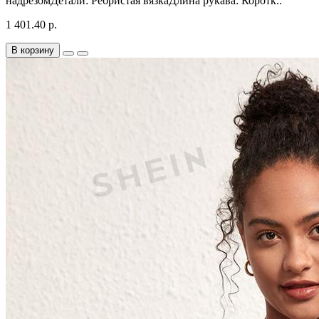
надрезомДетали: Ребристая вязкаДлина рукава: Коротк..
1 401.40 р.
В корзину