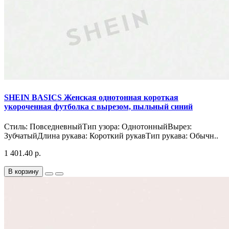
SHEIN BASICS Женская однотонная короткая
укороченная футболка с вырезом, пыльный синий
Стиль: ПовседневныйТип узора: ОднотонныйВырез:
ЗубчатыйДлина рукава: Короткий рукавТип рукава: Обычн..
1 401.40 р.
В корзину