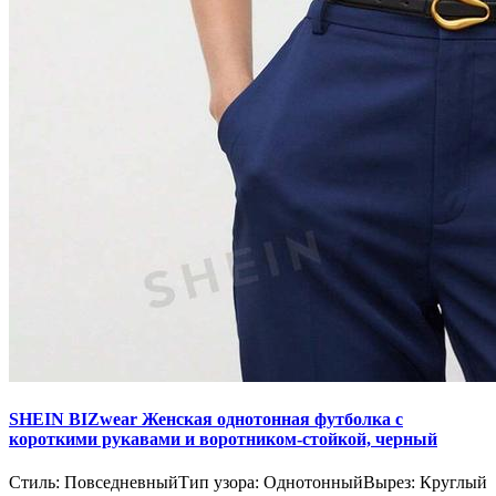
SHEIN BIZwear Женская однотонная футболка с
короткими рукавами и воротником-стойкой, черный
Стиль: ПовседневныйТип узора: ОднотонныйВырез: Круглый