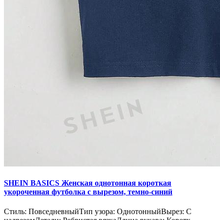
SHEIN BASICS Женская однотонная короткая
укороченная футболка с вырезом, темно-синий
Стиль: ПовседневныйТип узора: ОднотонныйВырез: С