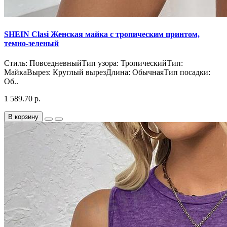
SHEIN Clasi Женская майка с тропическим принтом,
темно-зеленый
Стиль: ПовседневныйТип узора: ТропическийТип:
МайкаВырез: Круглый вырезДлина: ОбычнаяТип посадки:
Об..
1 589.70 р.
В корзину