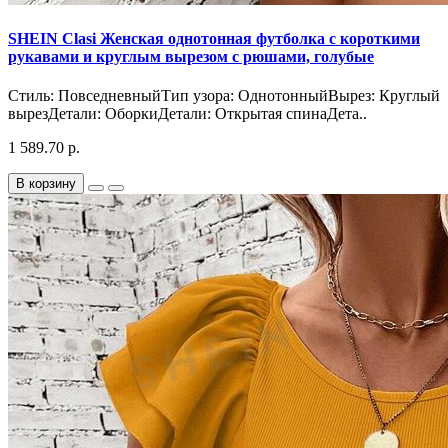
SHEIN Clasi Женская однотонная футболка с короткими
рукавами и круглым вырезом с рюшами, голубые
Стиль: ПовседневныйТип узора: ОднотонныйВырез: Круглый
вырезДетали: ОборкиДетали: Открытая спинаДета..
1 589.70 р.
В корзину