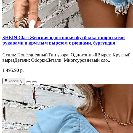
SHEIN Clasi Женская однотонная футболка с короткими
рукавами и круглым вырезом с рюшами, бургундия
Стиль: ПовседневныйТип узора: ОднотонныйВырез: Круглый
вырезДетали: ОборкиДетали: Многоуровневый сло..
1 495.90 р.
В корзину