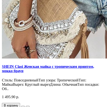
SHEIN Clasi Женская майка с тропическим принтом,
мокко браун
Стиль: ПовседневныйТип узора: ТропическийТип:
МайкаВырез: Круглый вырезДлина: ОбычнаяТип посадки:
Об..
1 495.90 р.
В корзину