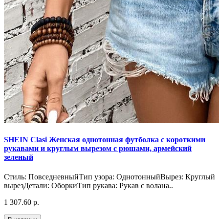
SHEIN Clasi Женская однотонная футболка с короткими
рукавами и круглым вырезом с рюшами, армейский
зеленый
Стиль: ПовседневныйТип узора: ОднотонныйВырез: Круглый
вырезДетали: ОборкиТип рукава: Рукав с волана..
1 307.60 р.