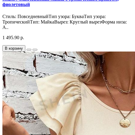
фиолетовый
Стиль: ПовседневныйТип узора: БукваТип узора:
ТропическийТип: МайкаВырез: Круглый вырезФорма низа:
А..
1 495.90 р.
В корзину