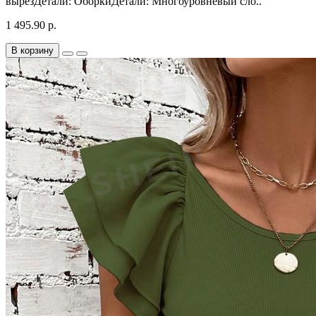
вырезДетали: ОборкиДетали: Многоуровневый сло..
1 495.90 р.
В корзину