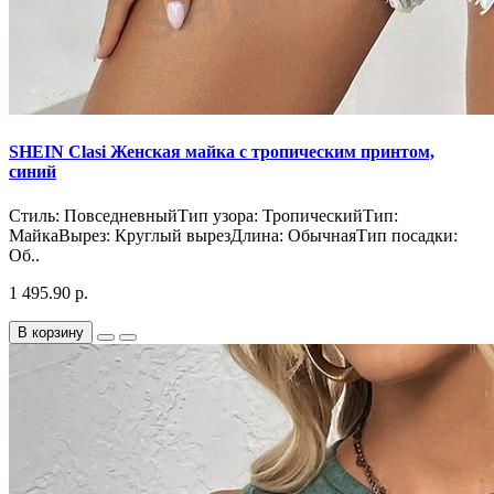
SHEIN Clasi Женская майка с тропическим принтом,
синий
Стиль: ПовседневныйТип узора: ТропическийТип:
МайкаВырез: Круглый вырезДлина: ОбычнаяТип посадки:
Об..
1 495.90 р.
В корзину