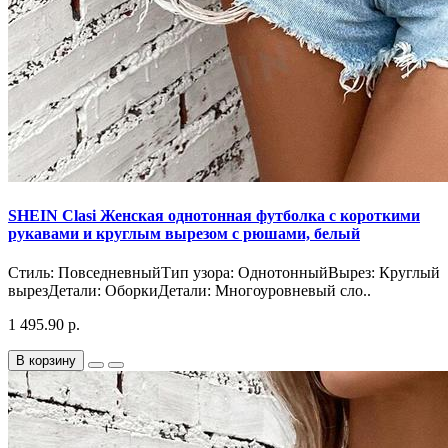
SHEIN Clasi Женская однотонная футболка с короткими
рукавами и круглым вырезом с рюшами, белый
Стиль: ПовседневныйТип узора: ОднотонныйВырез: Круглый
вырезДетали: ОборкиДетали: Многоуровневый сло..
1 495.90 р.
В корзину