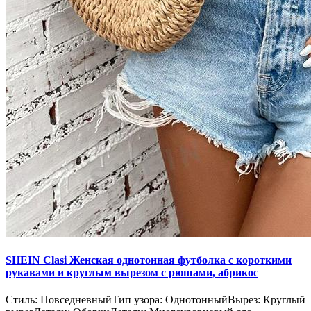
SHEIN Clasi Женская однотонная футболка с короткими
рукавами и круглым вырезом с рюшами, абрикос
Стиль: ПовседневныйТип узора: ОднотонныйВырез: Круглый