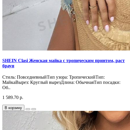
SHEIN Clasi Женская майка с тропическим принтом, раст
браун
Стиль: ПовседневныйТип узора: ТропическийТип:
МайкаВырез: Круглый вырезДлина: ОбычнаяТип посадки:
Об..
1 589.70 р.
В корзину