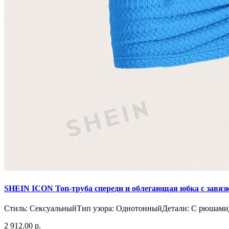
SHEIN ICON Топ-труба спереди и облегающая юбка с завязк
Стиль: СексуальныйТип узора: ОднотонныйДетали: С рюшами
2 912.00 р.