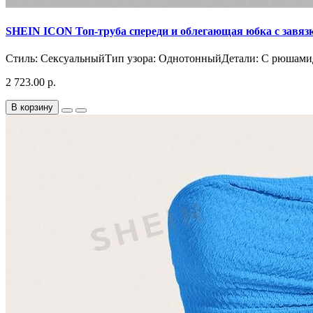
SHEIN ICON Топ-труба спереди и облегающая юбка с завяз
Стиль: СексуальныйТип узора: ОднотонныйДетали: С рюшамиДе
2 723.00 р.
В корзину