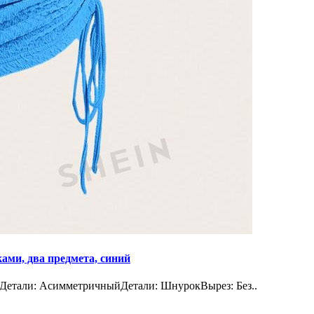
ами, два предмета, синий
Детали: АсимметричныйДетали: ШнурокВырез: Без..