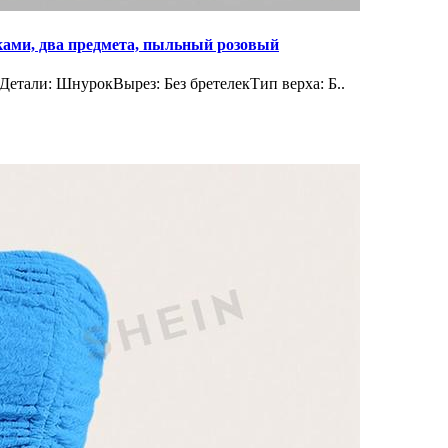
ками, два предмета, пыльный розовый
тали: ШнурокВырез: Без бретелекТип верха: Б..