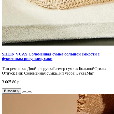
SHEIN VCAY Соломенная сумка большой емкости с
буквенным рисунком, хаки
Тип ремешка: Двойная ручкаРазмер сумки: БольшойСтиль:
ОтпускТип: Соломенная сумкаТип узора: БукваМат..
3 005.80 р.
В корзину