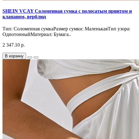
SHEIN VCAY Соломенная сумка с полосатым принтом и
клапаном, верблюд
Тип: Соломенная сумкаРазмер сумки: МаленькаяТип узора:
ОднотонныйМатериал: Бумага..
2 347.10 р.
В корзину