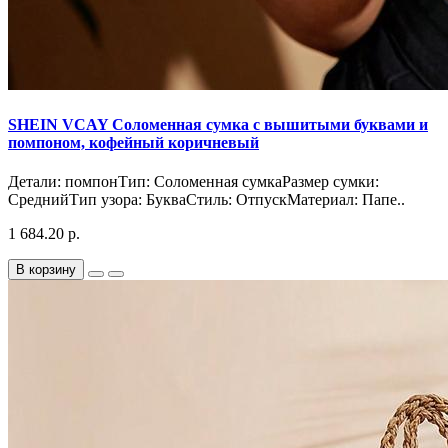
SHEIN VCAY Соломенная сумка с вышитыми буквами и
помпоном, кофейный коричневый
Детали: помпонТип: Соломенная сумкаРазмер сумки:
СреднийТип узора: БукваСтиль: ОтпускМатериал: Папе..
1 684.20 р.
В корзину