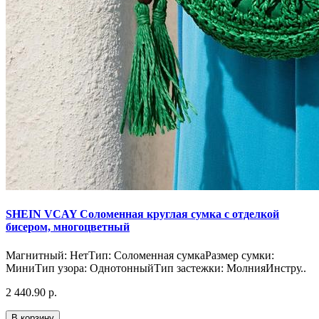
SHEIN VCAY Соломенная круглая сумка с отделкой
бисером, многоцветный
Магнитный: НетТип: Соломенная сумкаРазмер сумки:
МиниТип узора: ОднотонныйТип застежки: МолнияИнстру..
2 440.90 р.
В корзину