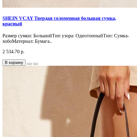
SHEIN VCAY Твердая соломенная большая сумка,
красный
Размер сумки: БольшойТип узора: ОднотонныйТип: Сумка-
хобоМатериал: Бумага..
2 534.70 р.
В корзину