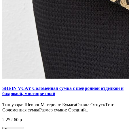
SHEIN VCAY Соломенная сумка с шевронной отделкой и
бахромой, многоцветный
Тип узора: ШевронМатериал: БумагаСтиль: ОтпускТип:
Соломенная сумкаРазмер сумки: Средний..
2 252.60 р.