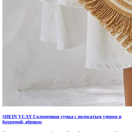
SHEIN VCAY Соломенная сумка с полосатым узором и
бахромой, абрикос