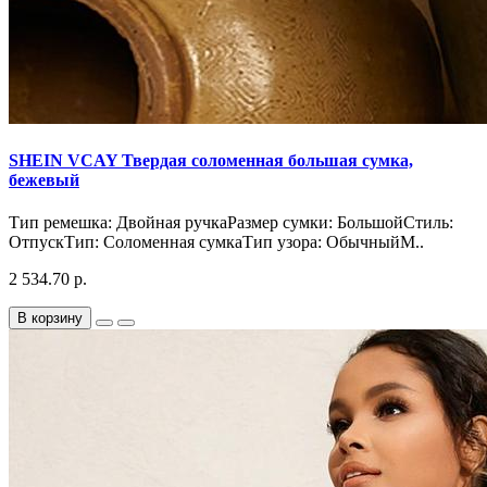
SHEIN VCAY Твердая соломенная большая сумка,
бежевый
Тип ремешка: Двойная ручкаРазмер сумки: БольшойСтиль:
ОтпускТип: Соломенная сумкаТип узора: ОбычныйМ..
2 534.70 р.
В корзину