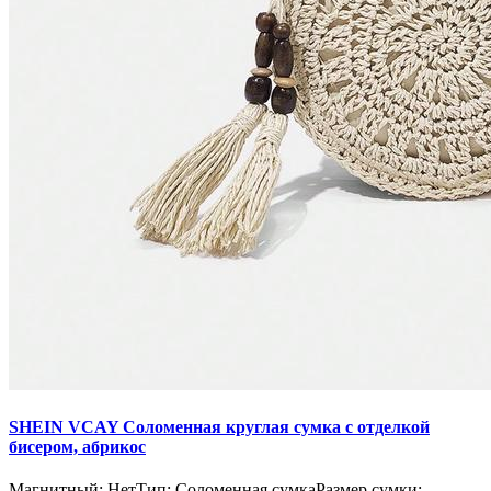
SHEIN VCAY Соломенная круглая сумка с отделкой
бисером, абрикос
Магнитный: НетТип: Соломенная сумкаРазмер сумки: