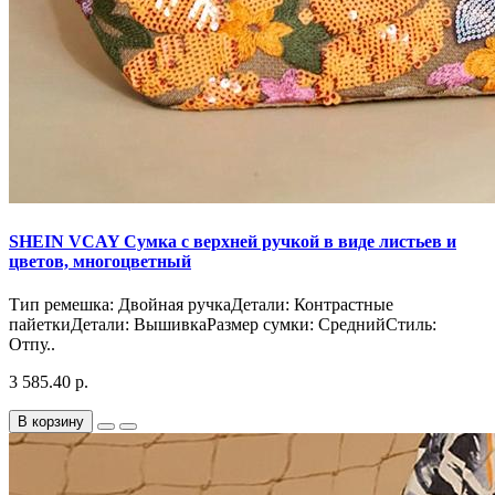
SHEIN VCAY Сумка с верхней ручкой в ​​виде листьев и
цветов, многоцветный
Тип ремешка: Двойная ручкаДетали: Контрастные
пайеткиДетали: ВышивкаРазмер сумки: СреднийСтиль:
Отпу..
3 585.40 р.
В корзину