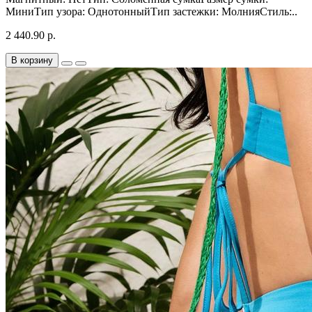
МиниТип узора: ОднотонныйТип застежки: МолнияСтиль:..
2 440.90 р.
В корзину