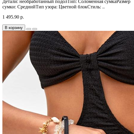
Детали: необработанный подолТип: Соломенная сумкаРазмер
сумки: СреднийТип узора: Цветной блокСтиль: ..
1 495.90 р.
В корзину