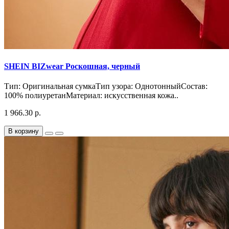
SHEIN BIZwear Роскошная, черный
Тип: Оригинальная сумкаТип узора: ОднотонныйСостав:
100% полиуретанМатериал: искусственная кожа..
1 966.30 р.
В корзину