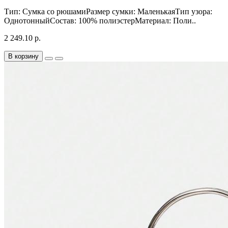
Тип: Сумка со рюшамиРазмер сумки: МаленькаяТип узора:
ОднотонныйСостав: 100% полиэстерМатериал: Поли..
2 249.10 р.
В корзину