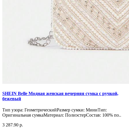
SHEIN Belle Модная женская вечерняя сумка с ручкой,
бежевый
Тип узора: ГеометрическийРазмер сумки: МиниТип:
Оригинальная сумкаМатериал: ПолиэстерСостав: 100% по..
3 287.90 р.