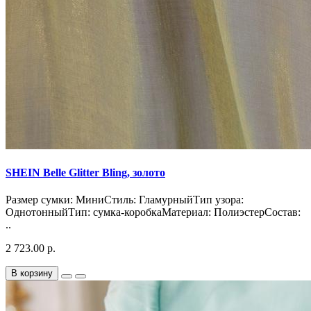
SHEIN Belle Glitter Bling, золото
Размер сумки: МиниСтиль: ГламурныйТип узора:
ОднотонныйТип: сумка-коробкаМатериал: ПолиэстерСостав:
..
2 723.00 р.
В корзину