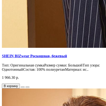
SHEIN BIZwear Роскошная, бежевый
Тип: Оригинальная сумкаРазмер сумки: БольшойТип узора:
ОднотонныйСостав: 100% полиуретанМатериал: ис..
1 966.30 р.
В корзину