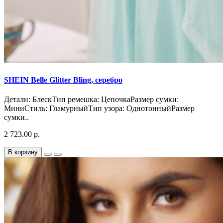
SHEIN Belle Glitter Bling, серебро
Детали: БлескТип ремешка: ЦепочкаРазмер сумки:
МиниСтиль: ГламурныйТип узора: ОднотонныйРазмер
сумки..
2 723.00 р.
В корзину