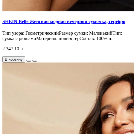
SHEIN Belle Женская модная вечерняя сумочка, серебро
Тип узора: ГеометрическийРазмер сумки: МаленькийТип:
сумка с рюшамиМатериал: полиэстерСостав: 100% п..
2 347.10 р.
В корзину