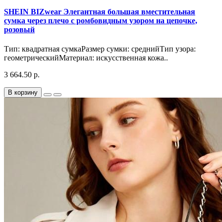
SHEIN BIZwear Элегантная большая вместительная
сумка через плечо с ромбовидным узором на цепочке,
розовый
Тип: квадратная сумкаРазмер сумки: среднийТип узора:
геометрическийМатериал: искусственная кожа..
3 664.50 р.
В корзину