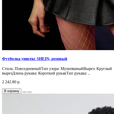
Футболка унисекс SHEIN, розовый
Стиль: ПовседневныйТип узора: МультяшныйВырез: Круглый
вырезДлина рукава: Короткий рукавТип рукава: ..
2 242.80 р.
В корзину