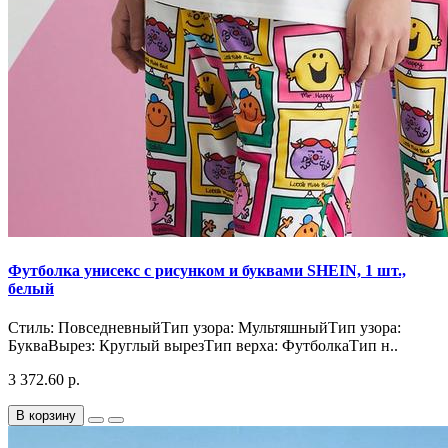
Футболка унисекс с рисунком и буквами SHEIN, 1 шт.,
белый
Стиль: ПовседневныйТип узора: МультяшныйТип узора:
БукваВырез: Круглый вырезТип верха: ФутболкаТип н..
3 372.60 р.
В корзину