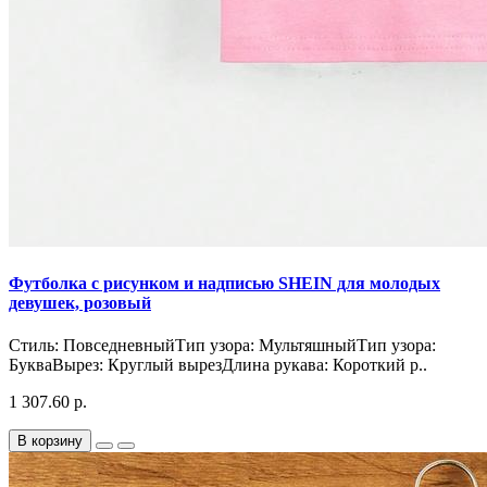
Футболка с рисунком и надписью SHEIN для молодых
девушек, розовый
Стиль: ПовседневныйТип узора: МультяшныйТип узора:
БукваВырез: Круглый вырезДлина рукава: Короткий р..
1 307.60 р.
В корзину