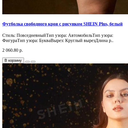
Футболка свободного кроя с рисунком SHEIN Plus, белый
Стиль: ПовседневныйТип узора: АвтомобильТип узора:
ФигураТип узора: БукваВырез: Круглый вырезДлина р..
2 060.80 р.
В корзину