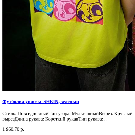
Футболка унисекс SHEIN, зеленый
Стиль: ПовседневныйТип узора: МультяшныйВырез: Круглый
вырезДлина рукава: Короткий рукавТип рукава: ..
1 960.70 р.