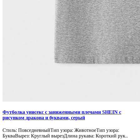
Футболка унисекс с заниженными плечами SHEIN с
рисунком дракона и буквами, серый
Стиль: ПовседневныйТип узора: ЖивотноеТип узора:
БукваВырез: Круглый вырезДлина рукава: Короткий рук..