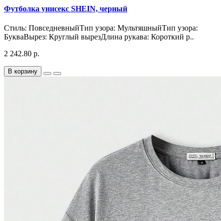
Футболка унисекс SHEIN, черный
Стиль: ПовседневныйТип узора: МультяшныйТип узора:
БукваВырез: Круглый вырезДлина рукава: Короткий р..
2 242.80 р.
В корзину