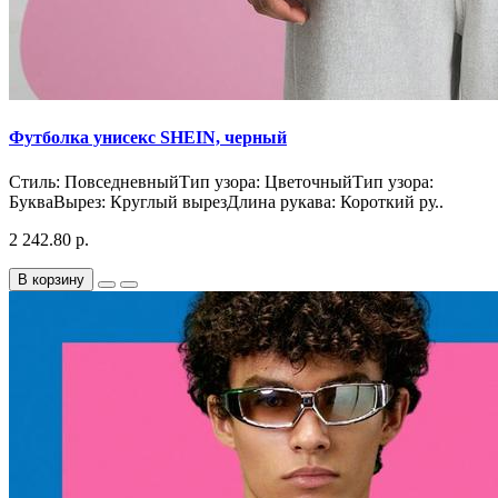
Футболка унисекс SHEIN, черный
Стиль: ПовседневныйТип узора: ЦветочныйТип узора:
БукваВырез: Круглый вырезДлина рукава: Короткий ру..
2 242.80 р.
В корзину