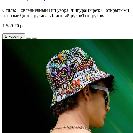
Стиль: ПовседневныйТип узора: ФигураВырез: С открытыми
плечамиДлина рукава: Длинный рукавТип рукава:..
1 589.70 р.
В корзину