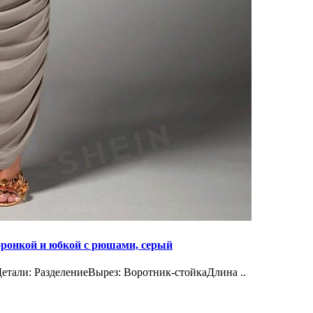
ронкой и юбкой с рюшами, серый
тали: РазделениеВырез: Воротник-стойкаДлина ..