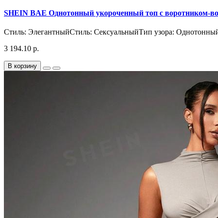
SHEIN BAE Однотонный укороченный топ с воротником-вор
Стиль: ЭлегантныйСтиль: СексуальныйТип узора: Однотонный
3 194.10 р.
В корзину