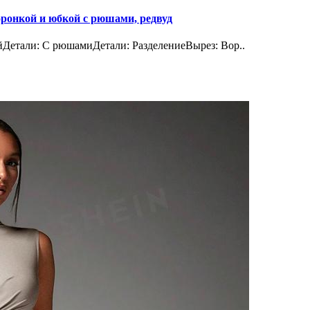
онкой и юбкой с рюшами, редвуд
Детали: С рюшамиДетали: РазделениеВырез: Вор..