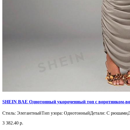
SHEIN BAE Однотонный укороченный топ с воротником-во
Стиль: ЭлегантныйТип узора: ОднотонныйДетали: С рюшамиДе
3 382.40 р.