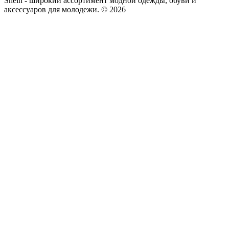
Shein - широкий ассортимент модной одежды, обуви и
аксессуаров для молодежи. © 2026