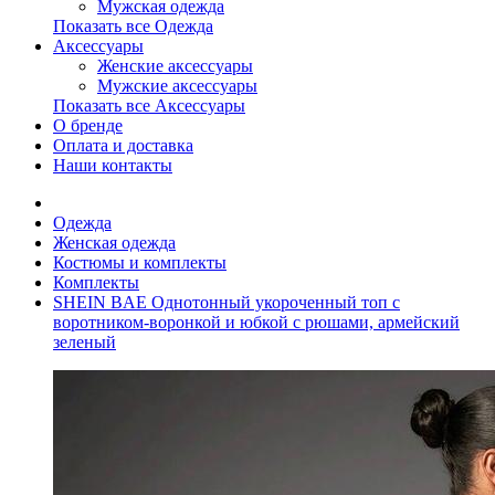
Мужская одежда
Показать все Одежда
Аксессуары
Женские аксессуары
Мужские аксессуары
Показать все Аксессуары
О бренде
Оплата и доставка
Наши контакты
Одежда
Женская одежда
Костюмы и комплекты
Комплекты
SHEIN BAE Однотонный укороченный топ с
воротником-воронкой и юбкой с рюшами, армейский
зеленый