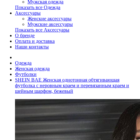
Мужская одежда
Показать все Одежда
Аксессуары
Женские аксессуары
Мужские аксессуары
Показать все Аксессуары
О бренде
Оплата и доставка
Наши контакты
Одежда
Женская одежда
Футболки
SHEIN BAE Женская однотонная обтягивающая
футболка с неровным краем и перевязанным краем и
шейным шарфом, бежевый