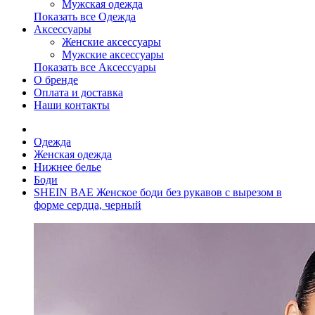
Мужская одежда
Показать все Одежда
Аксессуары
Женские аксессуары
Мужские аксессуары
Показать все Аксессуары
О бренде
Оплата и доставка
Наши контакты
Одежда
Женская одежда
Нижнее белье
Боди
SHEIN BAE Женское боди без рукавов с вырезом в
форме сердца, черный