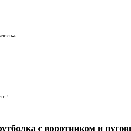
мчистка.
кст!
утболка с воротником и пугов