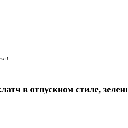
кст!
атч в отпускном стиле, зеле