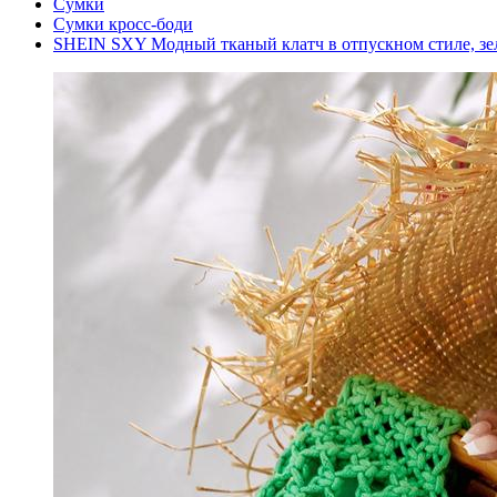
Сумки
Сумки кросс-боди
SHEIN SXY Модный тканый клатч в отпускном стиле, з