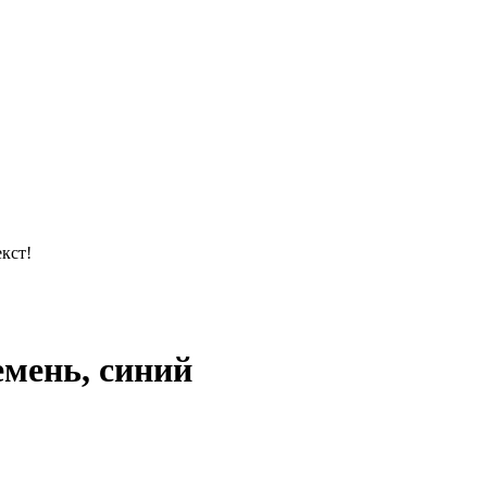
кст!
мень, синий