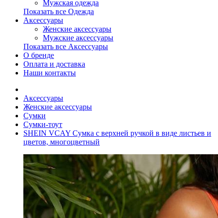
Мужская одежда
Показать все Одежда
Аксессуары
Женские аксессуары
Мужские аксессуары
Показать все Аксессуары
О бренде
Оплата и доставка
Наши контакты
Аксессуары
Женские аксессуары
Сумки
Сумки-тоут
SHEIN VCAY Сумка с верхней ручкой в ​​виде листьев и
цветов, многоцветный